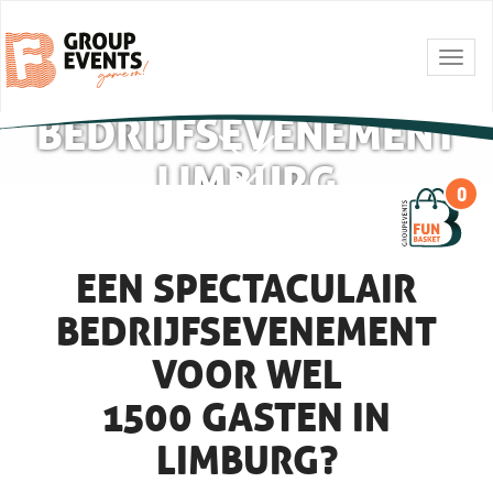
Togg
navig
BEDRIJFSEVENEMENT
LIMBURG
0
EEN SPECTACULAIR
BEDRIJFSEVENEMENT
VOOR WEL
1500 GASTEN IN
LIMBURG?