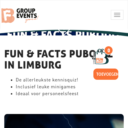
Togg
navig
FUN & FACTS PUBQUIZ
FUN & FACTS PUBQUIZ
0
IN LIMBURG
De allerleukste kennisquiz!
Inclusief leuke minigames
Ideaal voor personeelsfeest