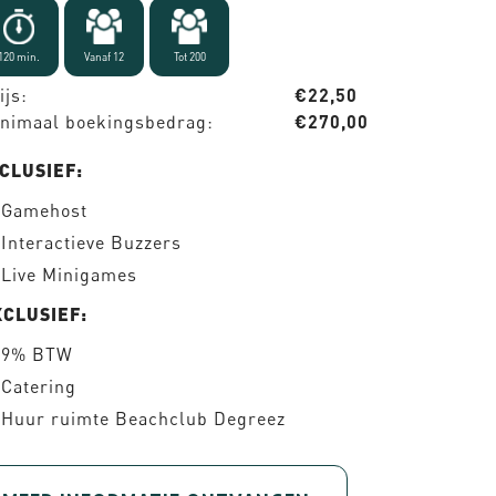
120 min.
Vanaf 12
Tot 200
ijs:
€22,50
nimaal boekingsbedrag:
€270,00
CLUSIEF:
Gamehost
Interactieve Buzzers
Live Minigames
XCLUSIEF:
9% BTW
Catering
Huur ruimte Beachclub Degreez