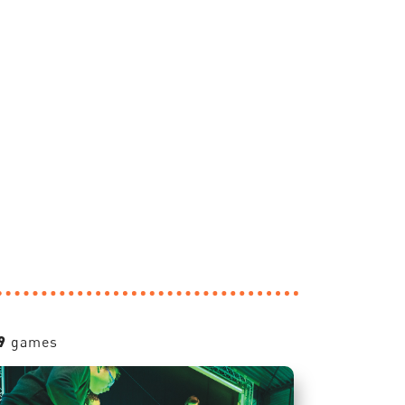
9
games