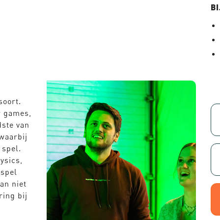
B
soort.
r games,
dste van
waarbij
 spel.
ysics,
 spel
an niet
ing bij