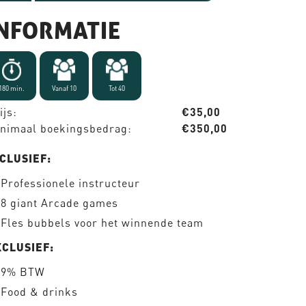
INFORMATIE
180 min.
Vanaf 10
Tot 40
ijs:
€35,00
nimaal boekingsbedrag:
€350,00
CLUSIEF:
Professionele instructeur
8 giant Arcade games
Fles bubbels voor het winnende team
XCLUSIEF:
9% BTW
Food & drinks